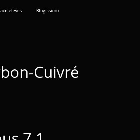
ace élèves
Blogissimo
rbon-Cuivré
us 7.1