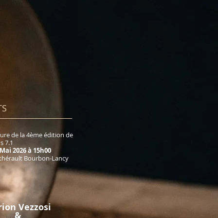
S​
ure de la 4ème édition de
s 7.1
 Mai 2026
à 15h00
thérault Bourbon-Lancy
ion Vezzosi
&