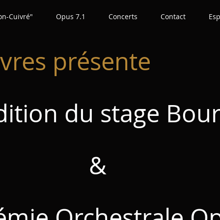
on-Cuivré"
Opus 7.1
Concerts
Contact
Esp
vres présente
dition du stage Bou
&
e Orchestrale Op