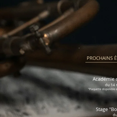
PROCHAINS 
Académie o
du 14 
"Plaquette disponible 
Stage "Bo
du