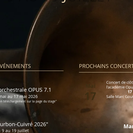
ÉVÉNEMENTS
PROCHAINS CONCERT
Concert de clôt
Mai
l'académie Opu
rchestrale OPUS 7.1
17
17
mai au 17 mai 2026
Salle Marc Gou
en téléchargement sur la page du stage"
urbon-Cuivré 202
6"
Mar
JUIL
 9 au 19
juillet