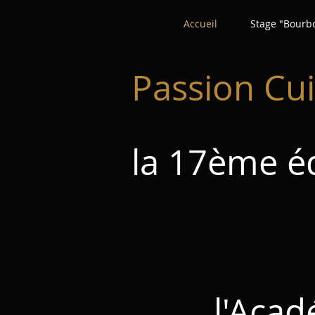
Accueil
Stage "Bourb
Passion Cui
la 17ème é
l'Académi